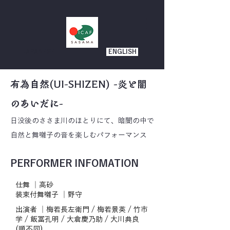
JAPANESE
ENGLISH
有為自然(UI-SHIZEN) -炎と闇
のあいだに-
日没後のささま川のほとりにて、暗闇の中で
自然と舞囃子の音を楽しむパフォーマンス
PERFORMER INFOMATION
仕舞 │高砂
装束付舞囃子 │野守
出演者 │梅若長左衛門 / 梅若景英 / 竹市
学 / 飯冨孔明 / 大倉慶乃助 / 大川典良
(順不同)