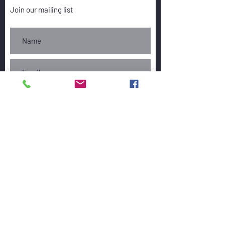
Join our mailing list
Subscribe
ささま国際陶芸祭実行委員会
Address:
428-0211
静岡県島田市川根町笹間上394
Tel:
0547-54-0661
Mail:
icafsasama@gmail.com
ICAF SASAMA